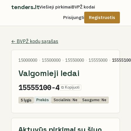
tenders.lt
Viešieji pirkimai
BVPŽ kodai
Prisijungti
Registruotis
← BVPŽ kodų sąrašas
15000000
›
15500000
›
15550000
›
15555000
›
15555100
Valgomieji ledai
15555100-4
⧉ Kopijuoti
Prekės
Socialinis: Ne
Saugumo: Ne
5 lygis
Aktyvūs pirkimai su šiuo