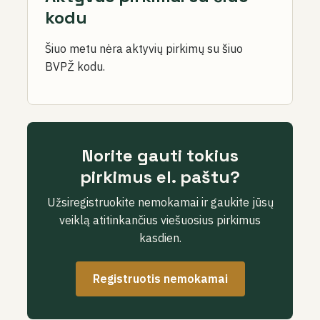
kodu
Šiuo metu nėra aktyvių pirkimų su šiuo
BVPŽ kodu.
Norite gauti tokius
pirkimus el. paštu?
Užsiregistruokite nemokamai ir gaukite jūsų
veiklą atitinkančius viešuosius pirkimus
kasdien.
Registruotis nemokamai