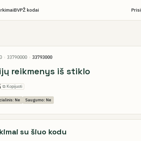
irkimai
BVPŽ kodai
Pris
0
›
33790000
›
33793000
jų reikmenys iš stiklo
5
⧉ Kopijuoti
ialinis: Ne
Saugumo: Ne
kimai su šiuo kodu