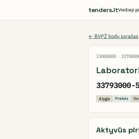
tenders.lt
Viešieji p
← BVPŽ kodų sąrašas
33000000
›
3370000
Laboratori
33793000-
Prekės
Soc
4 lygis
Aktyvūs pir