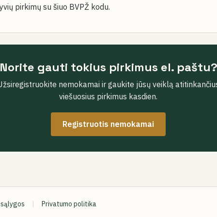
yvių pirkimų su šiuo BVPŽ kodu.
Norite gauti tokius pirkimus el. paštu
Užsiregistruokite nemokamai ir gaukite jūsų veiklą atitinkančiu
viešuosius pirkimus kasdien.
Registruotis nemokamai
 sąlygos
|
Privatumo politika