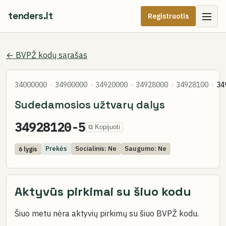
tenders.lt
Registruotis
← BVPŽ kodų sąrašas
34000000
›
34900000
›
34920000
›
34928000
›
34928100
›
34
Sudedamosios užtvarų dalys
34928120-5
⧉ Kopijuoti
Prekės
Socialinis: Ne
Saugumo: Ne
6 lygis
Aktyvūs pirkimai su šiuo kodu
Šiuo metu nėra aktyvių pirkimų su šiuo BVPŽ kodu.