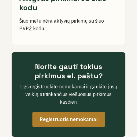
kodu
Šiuo metu nėra aktyvių pirkimų su šiuo
BVPŽ kodu.
Norite gauti tokius
pirkimus el. paštu?
Užsiregistruokite nemokamai ir gaukite jūsų
veiklą atitinkančius viešuosius pirkimus
kasdien.
Registruotis nemokamai