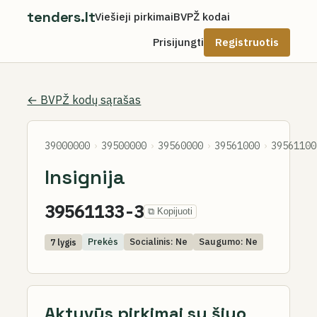
tenders.lt
Viešieji pirkimai
BVPŽ kodai
Prisijungti
Registruotis
← BVPŽ kodų sąrašas
39000000
›
39500000
›
39560000
›
39561000
›
39561100
Insignija
39561133-3
⧉ Kopijuoti
Prekės
Socialinis: Ne
Saugumo: Ne
7 lygis
Aktyvūs pirkimai su šiuo