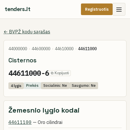
tenders.lt
Registruotis
← BVPŽ kodų sąrašas
44000000
›
44600000
›
44610000
›
44611000
Cisternos
44611000-6
⧉ Kopijuoti
Prekės
Socialinis: Ne
Saugumo: Ne
4 lygis
Žemesnio lygio kodai
44611100
— Oro cilindrai