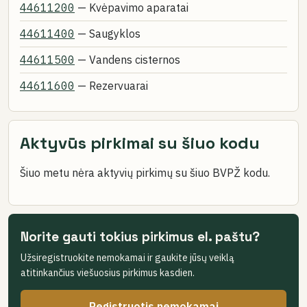
44611200
— Kvėpavimo aparatai
44611400
— Saugyklos
44611500
— Vandens cisternos
44611600
— Rezervuarai
Aktyvūs pirkimai su šiuo kodu
Šiuo metu nėra aktyvių pirkimų su šiuo BVPŽ kodu.
Norite gauti tokius pirkimus el. paštu?
Užsiregistruokite nemokamai ir gaukite jūsų veiklą
atitinkančius viešuosius pirkimus kasdien.
Registruotis nemokamai