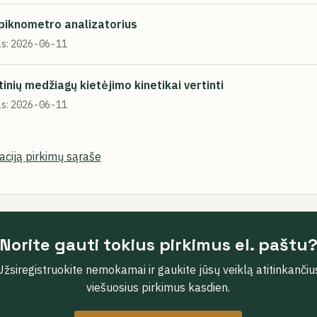
piknometro analizatorius
s:
2026-06-11
inių medžiagų kietėjimo kinetikai vertinti
s:
2026-06-11
zaciją pirkimų sąraše
Norite gauti tokius pirkimus el. paštu
Užsiregistruokite nemokamai ir gaukite jūsų veiklą atitinkančiu
viešuosius pirkimus kasdien.