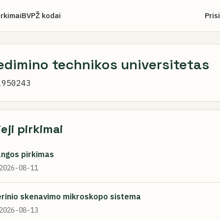
irkimai
BVPŽ kodai
Pris
edimino technikos universitetas
1950243
ieji pirkimai
angos pirkimas
2026-08-11
zerinio skenavimo mikroskopo sistema
2026-08-13