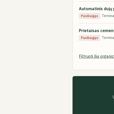
Automatinis dujų 
Termina
Pasibaigęs
Prietaisas cement
Termina
Pasibaigęs
Filtruoti šią organi