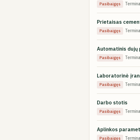
Termina
Pasibaigęs
Prietaisas cement
Termina
Pasibaigęs
Automatinis dujų 
Termina
Pasibaigęs
Laboratorinė įra
Termina
Pasibaigęs
Darbo stotis
Termina
Pasibaigęs
Aplinkos paramet
Termina
Pasibaigęs