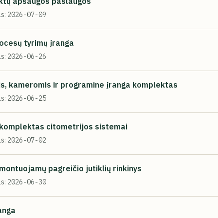
ektų apsaugos paslaugos
s:
2026-07-09
ocesų tyrimų įranga
s:
2026-06-26
ais, kameromis ir programine įranga komplektas
s:
2026-06-25
o komplektas citometrijos sistemai
s:
2026-07-02
montuojamų pagreičio jutiklių rinkinys
s:
2026-06-30
ranga