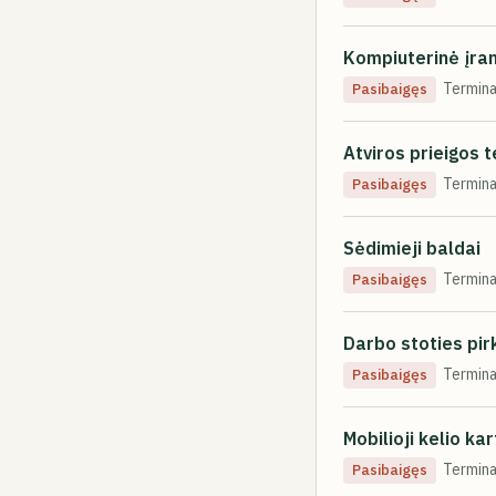
Kompiuterinė įra
Termina
Pasibaigęs
Atviros prieigos t
Termina
Pasibaigęs
Sėdimieji baldai
Termina
Pasibaigęs
Darbo stoties pi
Termina
Pasibaigęs
Mobilioji kelio k
Termina
Pasibaigęs