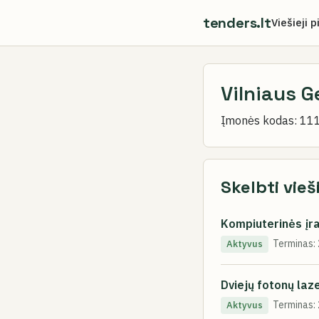
tenders.lt
Viešieji p
Vilniaus G
Įmonės kodas:
11
Skelbti vieš
Kompiuterinės įr
Terminas:
Aktyvus
Dviejų fotonų la
Terminas:
Aktyvus