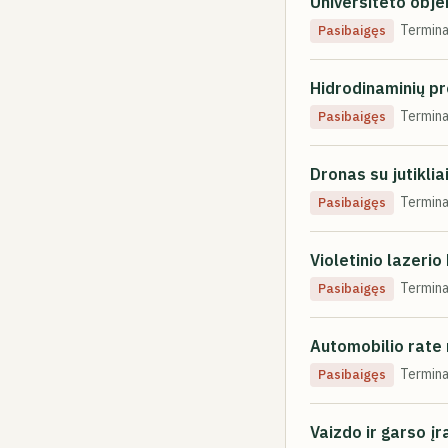
Universiteto obj
Termina
Pasibaigęs
Hidrodinaminių pr
Termina
Pasibaigęs
Dronas su jutikli
Termina
Pasibaigęs
Violetinio lazeri
Termina
Pasibaigęs
Automobilio rate 
Termina
Pasibaigęs
Vaizdo ir garso į