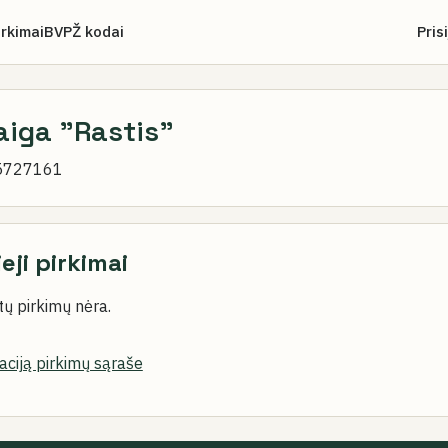
irkimai
BVPŽ kodai
Pris
taiga "Rastis"
5727161
ieji pirkimai
ų pirkimų nėra.
zaciją pirkimų sąraše