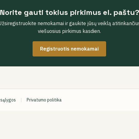
Norite gauti tokius pirkimus el. paštu
Užsiregistruokite nemokamai ir gaukite jūsų veiklą atitinkančiu
viešuosius pirkimus kasdien.
Registruotis nemokamai
 sąlygos
|
Privatumo politika