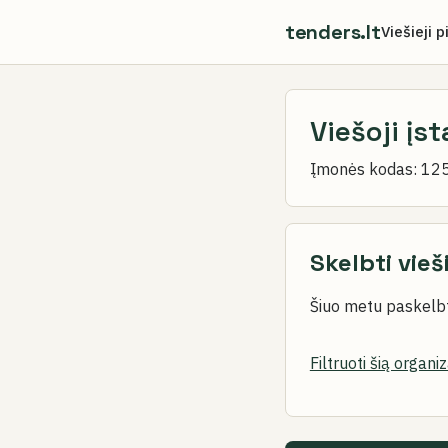
tenders.lt
Viešieji p
Viešoji įs
Įmonės kodas:
12
Skelbti vieš
Šiuo metu paskelbt
Filtruoti šią organi