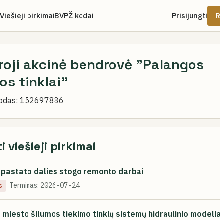
Viešieji pirkimai
BVPŽ kodai
Prisijungti
R
roji akcinė bendrovė "Palangos
os tinklai"
odas:
152697886
i viešieji pirkimai
ų pastato dalies stogo remonto darbai
Terminas:
2026-07-24
s
 miesto šilumos tiekimo tinklų sistemų hidraulinio modeli