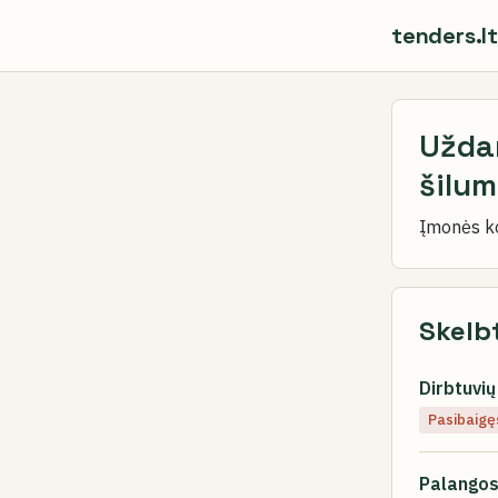
tenders.lt
Užda
šilum
Įmonės k
Skelbt
Dirbtuvi
Pasibaigę
Palangos