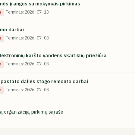
nės įrangos su mokymais pirkimas
Terminas:
2026-07-13
s
imo darbai
Terminas:
2026-07-03
s
elektroninių karšto vandens skaitiklių priežiūra
Terminas:
2026-07-03
s
ų pastato dalies stogo remonto darbai
Terminas:
2026-07-08
s
šią organizaciją pirkimų sąraše