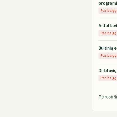
programi
Pasibaigę
Asfaltav
Pasibaigę
Buitinių 
Pasibaigę
Dirbtuvi
Pasibaigę
Filtruoti 