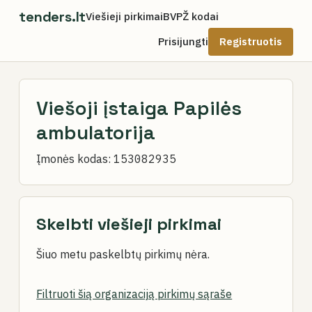
tenders.lt
Viešieji pirkimai
BVPŽ kodai
Prisijungti
Registruotis
Viešoji įstaiga Papilės
ambulatorija
Įmonės kodas:
153082935
Skelbti viešieji pirkimai
Šiuo metu paskelbtų pirkimų nėra.
Filtruoti šią organizaciją pirkimų sąraše