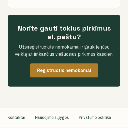
Norite gauti tokius pirkimus
el. paštu?
Užsiregistruokite nemokamai ir gaukite jūsų
veiklą atitinkančius viešuosius pirkimus kasdien.
Registruotis nemokamai
Kontaktai
|
Naudojimo sąlygos
|
Privatumo politika