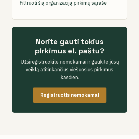
Filtruoti šią organizaciją pirkimų sąraše
Norite gauti tokius
pirkimus el. paštu?
Užsiregistruokite nemokamai ir gaukite jūsų
veiklą atitinkančius viešuosius pirkimus
kasdien.
Registruotis nemokamai