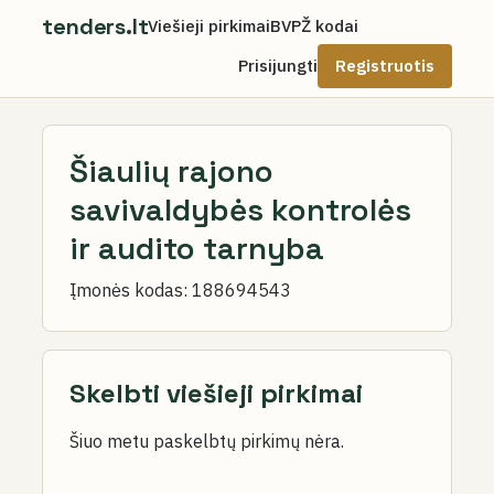
tenders.lt
Viešieji pirkimai
BVPŽ kodai
Prisijungti
Registruotis
Šiaulių rajono
savivaldybės kontrolės
ir audito tarnyba
Įmonės kodas:
188694543
Skelbti viešieji pirkimai
Šiuo metu paskelbtų pirkimų nėra.