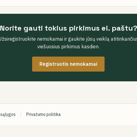
Norite gauti tokius pirkimus el. paštu
Užsiregistruokite nemokamai ir gaukite jūsų veiklą atitinkančiu
viešuosius pirkimus kasdien.
Registruotis nemokamai
 sąlygos
|
Privatumo politika