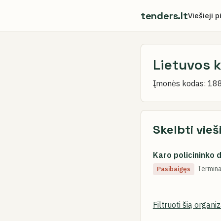
tenders.lt
Viešieji p
Lietuvos 
Įmonės kodas:
18
Skelbti vieš
Karo policininko di
Termina
Pasibaigęs
Filtruoti šią organi