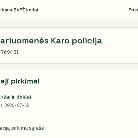
irkimai
BVPŽ kodai
Pris
kariuomenės Karo policija
8769451
ieji pirkimai
ržai ir dėklai
s:
2026-07-28
zaciją pirkimų sąraše