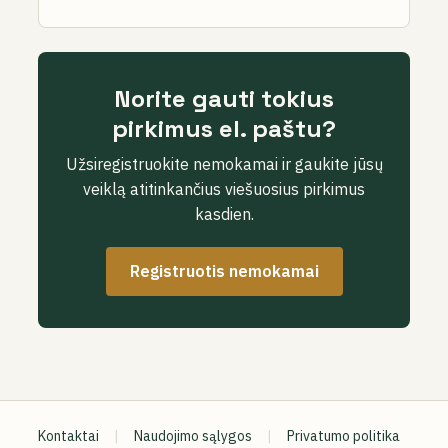
Norite gauti tokius
pirkimus el. paštu?
Užsiregistruokite nemokamai ir gaukite jūsų
veiklą atitinkančius viešuosius pirkimus
kasdien.
Registruotis nemokamai
Kontaktai
|
Naudojimo sąlygos
|
Privatumo politika