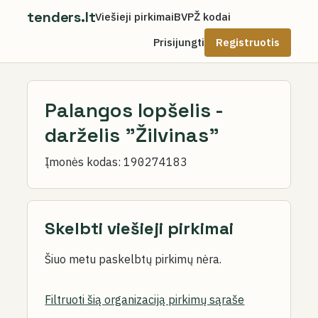
tenders.lt
Viešieji pirkimai
BVPŽ kodai
Prisijungti
Registruotis
Palangos lopšelis -
darželis "Žilvinas"
Įmonės kodas:
190274183
Skelbti viešieji pirkimai
Šiuo metu paskelbtų pirkimų nėra.
Filtruoti šią organizaciją pirkimų sąraše