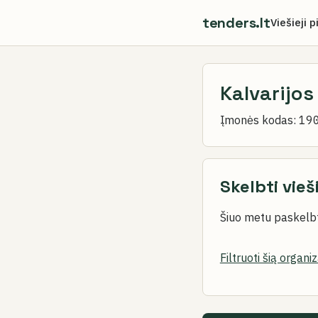
tenders.lt
Viešieji p
Kalvarijos
Įmonės kodas:
19
Skelbti vieš
Šiuo metu paskelbt
Filtruoti šią organi