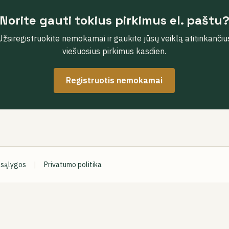
Norite gauti tokius pirkimus el. paštu
Užsiregistruokite nemokamai ir gaukite jūsų veiklą atitinkančiu
viešuosius pirkimus kasdien.
Registruotis nemokamai
 sąlygos
|
Privatumo politika