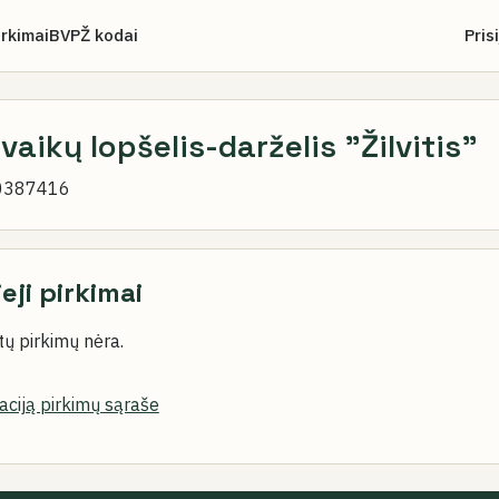
irkimai
BVPŽ kodai
Pris
 vaikų lopšelis-darželis "Žilvitis"
0387416
ieji pirkimai
ų pirkimų nėra.
zaciją pirkimų sąraše