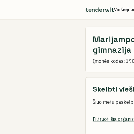
tenders.lt
Viešieji p
Marijampo
gimnazija
Įmonės kodas:
19
Skelbti vieš
Šiuo metu paskelbt
Filtruoti šią organi