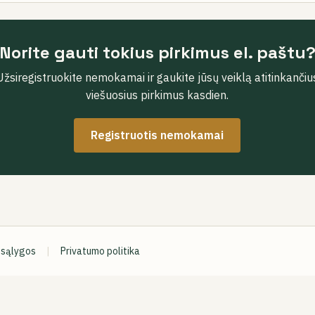
Norite gauti tokius pirkimus el. paštu
Užsiregistruokite nemokamai ir gaukite jūsų veiklą atitinkančiu
viešuosius pirkimus kasdien.
Registruotis nemokamai
 sąlygos
|
Privatumo politika