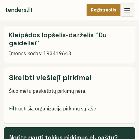
tenders.lt
Registruotis
Klaipėdos lopšelis-darželis "Du
gaideliai"
Įmonės kodas:
190419643
Skelbti viešieji pirkimai
Šiuo metu paskelbtų pirkimų nėra.
Filtruoti šią organizaciją pirkimų sąraše
Norite gauti tokius pirkimus el. paštu?