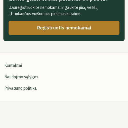
Užsiregistruokite nemokamai ir gaukite jūsų veiklą
atitinkančius viešuosius pirkimus kasdien.
Registruotis nemokamai
Kontaktai
Naudojimo sąlygos
Privatumo politika