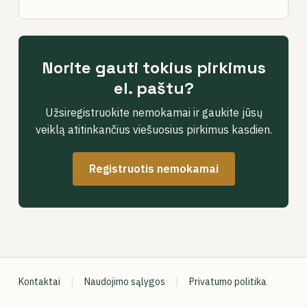
Norite gauti tokius pirkimus
el. paštu?
Užsiregistruokite nemokamai ir gaukite jūsų
veiklą atitinkančius viešuosius pirkimus kasdien.
Registruotis nemokamai
Kontaktai
|
Naudojimo sąlygos
|
Privatumo politika