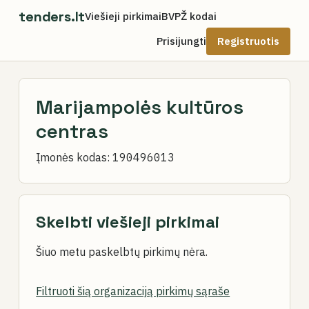
tenders.lt
Viešieji pirkimai
BVPŽ kodai
Prisijungti
Registruotis
Marijampolės kultūros
centras
Įmonės kodas:
190496013
Skelbti viešieji pirkimai
Šiuo metu paskelbtų pirkimų nėra.
Filtruoti šią organizaciją pirkimų sąraše