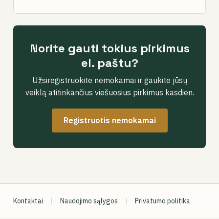
Norite gauti tokius pirkimus
el. paštu?
Užsiregistruokite nemokamai ir gaukite jūsų
veiklą atitinkančius viešuosius pirkimus kasdien.
Registruotis nemokamai
Kontaktai
|
Naudojimo sąlygos
|
Privatumo politika