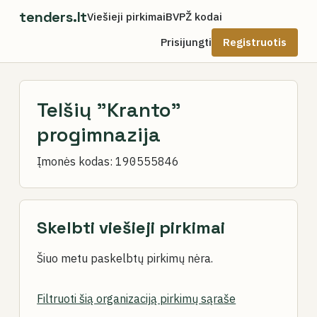
tenders.lt
Viešieji pirkimai
BVPŽ kodai
Prisijungti
Registruotis
Telšių "Kranto"
progimnazija
Įmonės kodas:
190555846
Skelbti viešieji pirkimai
Šiuo metu paskelbtų pirkimų nėra.
Filtruoti šią organizaciją pirkimų sąraše