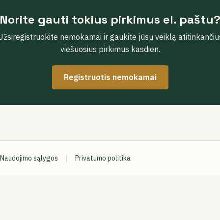
Norite gauti tokius pirkimus el. paštu
Užsiregistruokite nemokamai ir gaukite jūsų veiklą atitinkančiu
viešuosius pirkimus kasdien.
Registruotis nemokamai
Naudojimo sąlygos
|
Privatumo politika