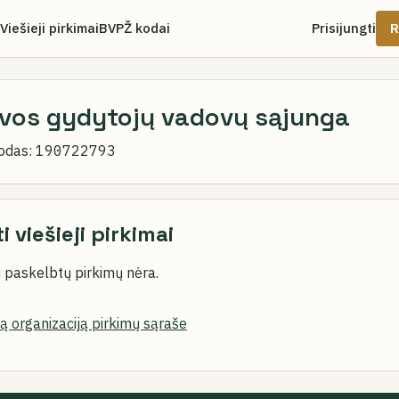
Viešieji pirkimai
BVPŽ kodai
Prisijungti
R
uvos gydytojų vadovų sąjunga
odas:
190722793
i viešieji pirkimai
 paskelbtų pirkimų nėra.
šią organizaciją pirkimų sąraše