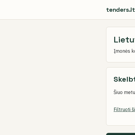
tenders.lt
Liet
Įmonės k
Skelbt
Šiuo metu
Filtruoti 