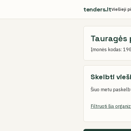
tenders.lt
Viešieji p
Tauragės 
Įmonės kodas:
19
Skelbti vieš
Šiuo metu paskelbt
Filtruoti šią organi