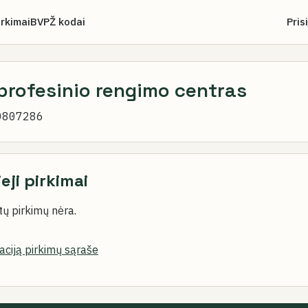
irkimai
BVPŽ kodai
Pris
profesinio rengimo centras
0807286
ieji pirkimai
ų pirkimų nėra.
zaciją pirkimų sąraše