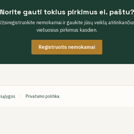
Norite gauti tokius pirkimus el. paštu
Užsiregistruokite nemokamai ir gaukite jūsų veiklą atitinkančiu
viešuosius pirkimus kasdien.
Registruotis nemokamai
 sąlygos
|
Privatumo politika