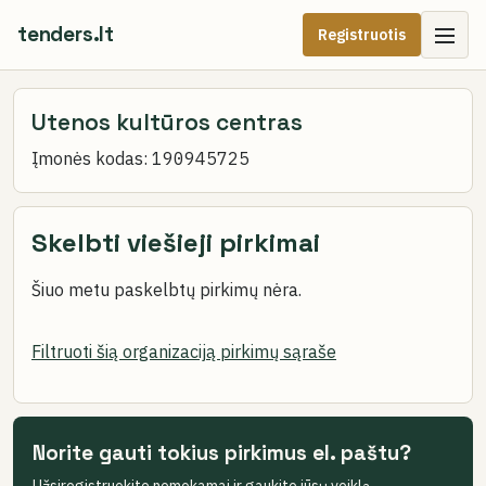
tenders.lt
Registruotis
Utenos kultūros centras
Įmonės kodas:
190945725
Skelbti viešieji pirkimai
Šiuo metu paskelbtų pirkimų nėra.
Filtruoti šią organizaciją pirkimų sąraše
Norite gauti tokius pirkimus el. paštu?