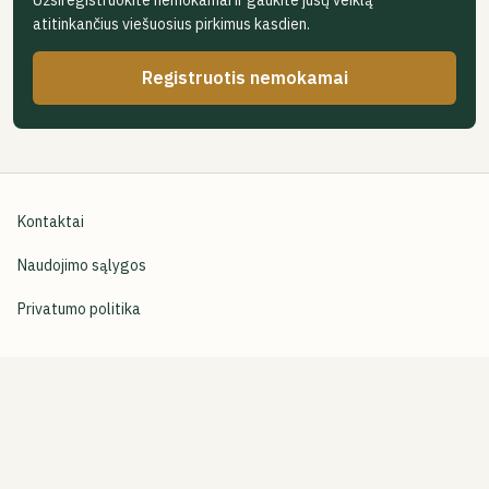
Užsiregistruokite nemokamai ir gaukite jūsų veiklą
atitinkančius viešuosius pirkimus kasdien.
Registruotis nemokamai
Kontaktai
Naudojimo sąlygos
Privatumo politika