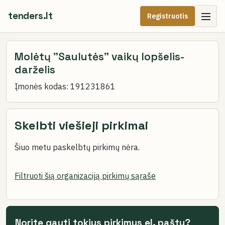
tenders.lt
Registruotis
Molėtų "Saulutės" vaikų lopšelis-
darželis
Įmonės kodas:
191231861
Skelbti viešieji pirkimai
Šiuo metu paskelbtų pirkimų nėra.
Filtruoti šią organizaciją pirkimų sąraše
Norite gauti tokius pirkimus el. paštu?