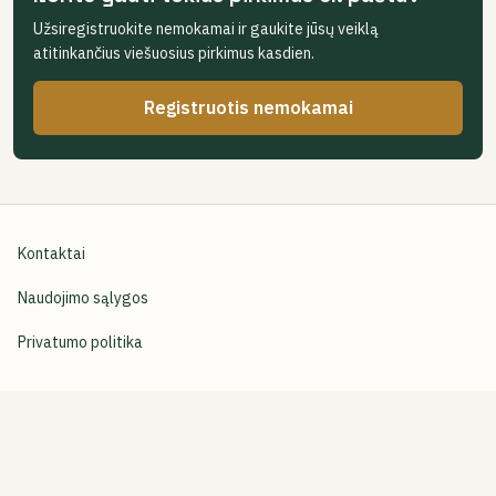
Užsiregistruokite nemokamai ir gaukite jūsų veiklą
atitinkančius viešuosius pirkimus kasdien.
Registruotis nemokamai
Kontaktai
Naudojimo sąlygos
Privatumo politika