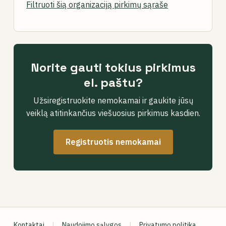
Filtruoti šią organizaciją pirkimų sąraše
Norite gauti tokius pirkimus
el. paštu?
Užsiregistruokite nemokamai ir gaukite jūsų
veiklą atitinkančius viešuosius pirkimus kasdien.
Registruotis nemokamai
Kontaktai
|
Naudojimo sąlygos
|
Privatumo politika