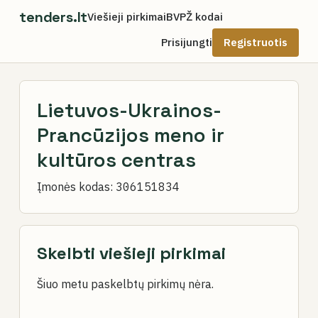
tenders.lt
Viešieji pirkimai
BVPŽ kodai
Prisijungti
Registruotis
Lietuvos-Ukrainos-
Prancūzijos meno ir
kultūros centras
Įmonės kodas:
306151834
Skelbti viešieji pirkimai
Šiuo metu paskelbtų pirkimų nėra.