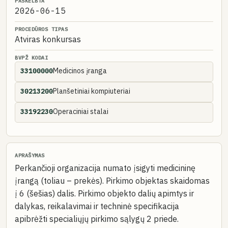
PASKELBTA
2026-06-15
PROCEDŪROS TIPAS
Atviras konkursas
BVPŽ KODAI
Medicinos įranga
33100000
Planšetiniai kompiuteriai
30213200
Operaciniai stalai
33192230
APRAŠYMAS
Perkančioji organizacija numato įsigyti medicininę
įrangą (toliau – prekės). Pirkimo objektas skaidomas
į 6 (šešias) dalis. Pirkimo objekto dalių apimtys ir
dalykas, reikalavimai ir techninė specifikacija
apibrėžti specialiųjų pirkimo sąlygų 2 priede.