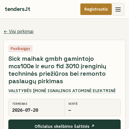
tenders.lt
Registruotis
← Visi pirkimai
Pasibaigęs
Sick maihak gmbh gamintojo
mcs100e ir euro fid 3010 įrenginių
techninės priežiūros bei remonto
paslaugų pirkimas
VALSTYBĖS ĮMONĖ IGNALINOS ATOMINĖ ELEKTRINĖ
TERMINAS
VERTĖ
2026-07-20
—
Oficialus skelbimo šaltinis ↗