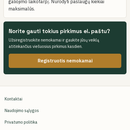
galiojimo laikotarpį. Nurodyti paslaugų kiekiai
maksimalūs.
Norite gauti tokius pirkimus el. paštu?
Užsiregistruokite nemokamai ir gaukite jūsų veiklą
atitinkančius viešuosius pirkimus kasdien.
Registruotis nemokamai
Kontaktai
Naudojimo sąlygos
Privatumo politika