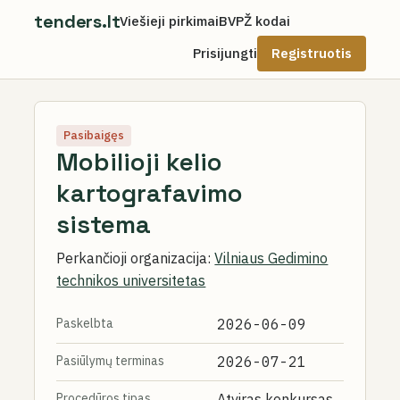
tenders.lt
Viešieji pirkimai
BVPŽ kodai
Prisijungti
Registruotis
Pasibaigęs
Mobilioji kelio
kartografavimo
sistema
Perkančioji organizacija:
Vilniaus Gedimino
technikos universitetas
Paskelbta
2026-06-09
Pasiūlymų terminas
2026-07-21
Procedūros tipas
Atviras konkursas