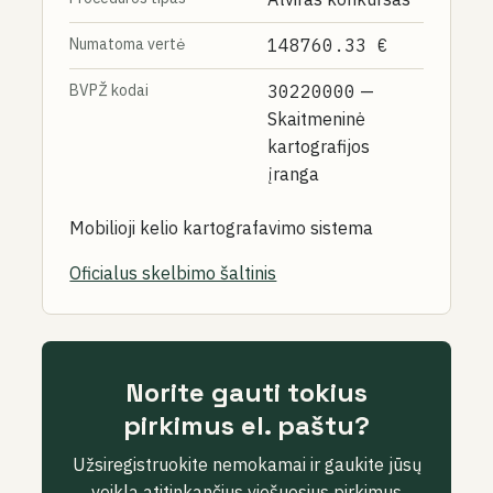
Numatoma vertė
148760.33 €
BVPŽ kodai
30220000
—
Skaitmeninė
kartografijos
įranga
Mobilioji kelio kartografavimo sistema
Oficialus skelbimo šaltinis
Norite gauti tokius
pirkimus el. paštu?
Užsiregistruokite nemokamai ir gaukite jūsų
veiklą atitinkančius viešuosius pirkimus