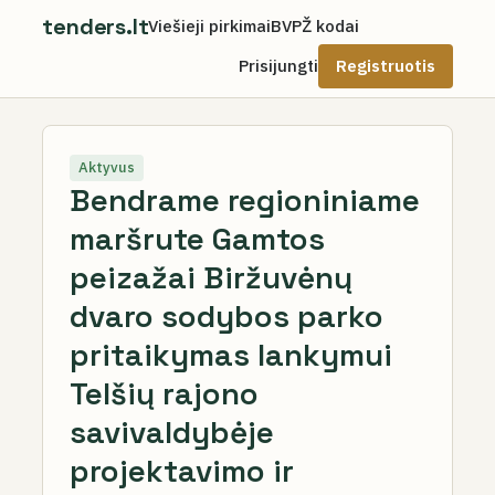
tenders.lt
Viešieji pirkimai
BVPŽ kodai
Prisijungti
Registruotis
Aktyvus
Bendrame regioniniame
maršrute Gamtos
peizažai Biržuvėnų
dvaro sodybos parko
pritaikymas lankymui
Telšių rajono
savivaldybėje
projektavimo ir