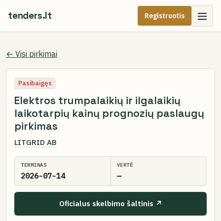
tenders.lt
Registruotis
← Visi pirkimai
Pasibaigęs
Elektros trumpalaikių ir ilgalaikių
laikotarpių kainų prognozių paslaugų
pirkimas
LITGRID AB
TERMINAS
VERTĖ
2026-07-14
—
Oficialus skelbimo šaltinis ↗