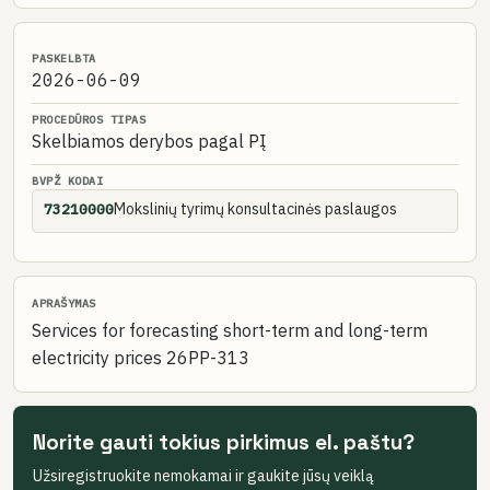
PASKELBTA
2026-06-09
PROCEDŪROS TIPAS
Skelbiamos derybos pagal PĮ
BVPŽ KODAI
Mokslinių tyrimų konsultacinės paslaugos
73210000
APRAŠYMAS
Services for forecasting short-term and long-term
electricity prices 26PP-313
Norite gauti tokius pirkimus el. paštu?
Užsiregistruokite nemokamai ir gaukite jūsų veiklą