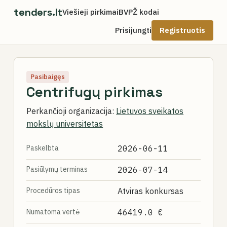
tenders.lt
Viešieji pirkimai
BVPŽ kodai
Prisijungti
Registruotis
Pasibaigęs
Centrifugų pirkimas
Perkančioji organizacija:
Lietuvos sveikatos
mokslų universitetas
Paskelbta
2026-06-11
Pasiūlymų terminas
2026-07-14
Procedūros tipas
Atviras konkursas
Numatoma vertė
46419.0 €