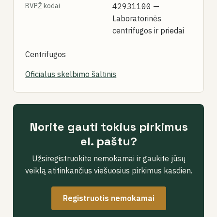
BVPŽ kodai
42931100
—
Laboratorinės
centrifugos ir priedai
Centrifugos
Oficialus skelbimo šaltinis
Norite gauti tokius pirkimus
el. paštu?
Užsiregistruokite nemokamai ir gaukite jūsų
veiklą atitinkančius viešuosius pirkimus kasdien.
Registruotis nemokamai