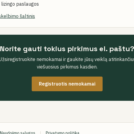
o lizingo paslaugos
skelbimo šaltinis
Norite gauti tokius pirkimus el. paštu
Užsiregistruokite nemokamai ir gaukite jūsų veiklą atitinkančiu
viešuosius pirkimus kasdien.
Registruotis nemokamai
Naudojimo sąlygos
|
Privatumo politika