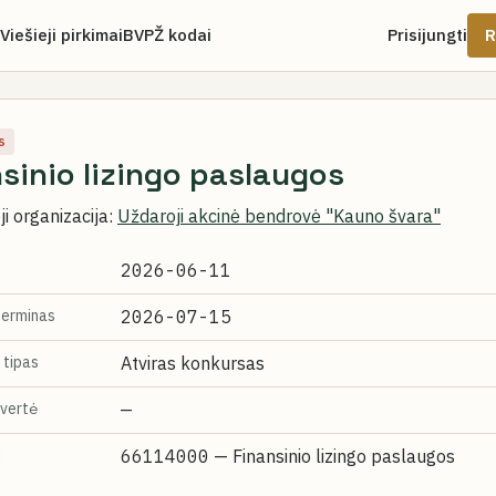
Viešieji pirkimai
BVPŽ kodai
Prisijungti
R
s
sinio lizingo paslaugos
i organizacija:
Uždaroji akcinė bendrovė "Kauno švara"
2026-06-11
terminas
2026-07-15
 tipas
Atviras konkursas
vertė
—
i
66114000
— Finansinio lizingo paslaugos