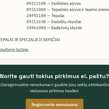
09211100
— Variklinės alyvos
09211000
— Tepalinės alyvos ir tepimo prie
24951100
— Tepalai
09211650
— Stabdžių skysčiai
24961000
— Radiatorių skystis
TEPALAI IR SPECIALIEJI SKYSČIAI
skelbimo šaltinis
Norite gauti tokius pirkimus el. paštu
Užsiregistruokite nemokamai ir gaukite jūsų veiklą atitinkančiu
viešuosius pirkimus kasdien.
Registruotis nemokamai