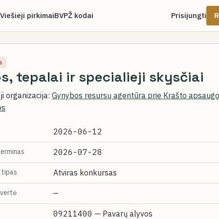
Viešieji pirkimai
BVPŽ kodai
Prisijungti
R
s
s, tepalai ir specialieji skysčiai
i organizacija:
Gynybos resursų agentūra prie Krašto apsaug
os
2026-06-12
terminas
2026-07-28
 tipas
Atviras konkursas
vertė
—
i
09211400
— Pavarų alyvos