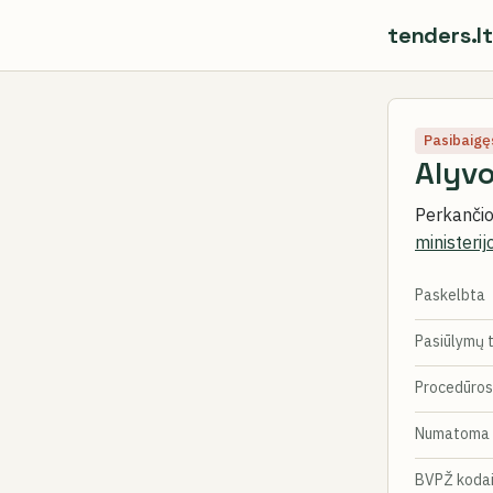
tenders.lt
Pasibaigę
Alyvo
Perkančioj
ministerij
Paskelbta
Pasiūlymų 
Procedūros
Numatoma 
BVPŽ koda