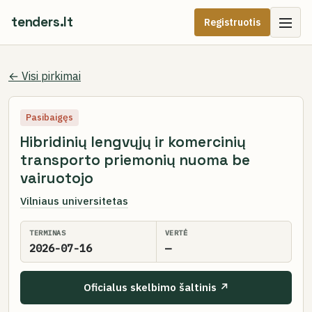
tenders.lt
Registruotis
← Visi pirkimai
Pasibaigęs
Hibridinių lengvųjų ir komercinių
transporto priemonių nuoma be
vairuotojo
Vilniaus universitetas
TERMINAS
VERTĖ
2026-07-16
—
Oficialus skelbimo šaltinis ↗