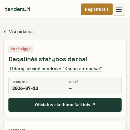
tenders.lt
Registruotis
← Visi pirkimai
Pasibaigęs
Degalinės statybos darbai
Uždaroji akcinė bendrovė "Kauno autobusai"
TERMINAS
VERTĖ
2026-07-13
—
Oficialus skelbimo šaltinis ↗