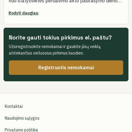
nuo statybvietės perdavimo akto pasirašymo dienos,
numatant galimybę terminą pratęsti 1 (vieną) kartą,
iki 6 (šešių) mėnesių. Darbai turi būti atlikti pagal
Specifikacijoje ir pirkimo sutartyje nurodytas sąlygas.
Norite gauti tokius pirkimus el. paštu?
Užsiregistruokite nemokamai ir gaukite jūsų veiklą
atitinkančius viešuosius pirkimus kasdien.
Registruotis nemokamai
Kontaktai
Naudojimo sąlygos
Privatumo politika