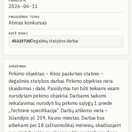
PASKELBTA
2026-06-11
PROCEDŪROS TIPAS
Atviras konkursas
BVPŽ KODAI
Degalinių statybos darbai
45223720
APRAŠYMAS
Pirkimo objektas – Kitos paskirties statinio –
degalinės statybos darbai. Pirkimo objektas nėra
skaidomas į dalis. Pasiūlymai turi būti teikiami visam
nurodytam pirkimo objektui. Darbams taikomi
reikalavimai, nurodyti šių pirkimo sąlygų 1 priede
„Techninė specifikacija“. Darbų atlikimo vieta –
Islandijos pl. 209, Kauno miestas. Darbai bus
atliekami per 18 (aštuoniolika) mėnesių, skaičiuojant