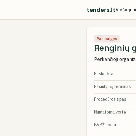
tenders.lt
Viešieji p
Pasibaigęs
Renginių g
Perkančioji organiz
Paskelbta
Pasiūlymų terminas
Procedūros tipas
Numatoma vertė
BVPŽ kodai