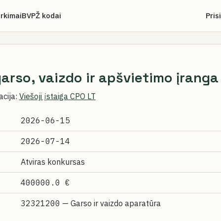
irkimai
BVPŽ kodai
Pris
arso, vaizdo ir apšvietimo įranga
acija:
Viešoji įstaiga CPO LT
2026-06-15
2026-07-14
Atviras konkursas
400000.0 €
32321200
— Garso ir vaizdo aparatūra