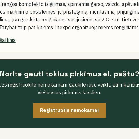
įrangos komplekto įsigijimas, apimantis garso, vaizdo, apšviet
ros maitinimo posistemes, jų pristatymą, montavimą, prijungimą
dimą. Įranga skirta renginiams, susijusiems su 2027 m. Lietuvo
arybai, taip pat kitiems Litexpo organizuojamiems renginiams
šaltinis
Norite gauti tokius pirkimus el. paštu
Užsiregistruokite nemokamai ir gaukite jūsų veiklą atitinkančiu
viešuosius pirkimus kasdien.
Registruotis nemokamai