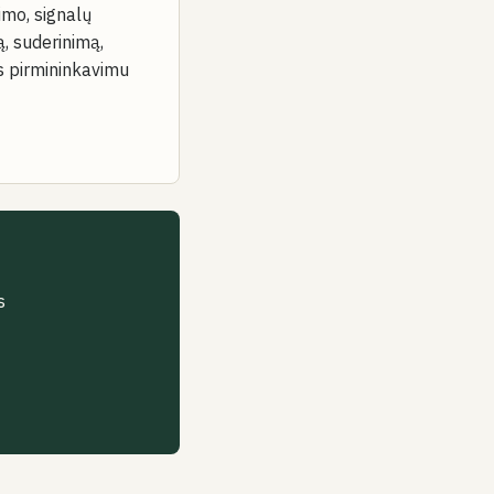
imo, signalų
, suderinimą,
s pirmininkavimu
?
s