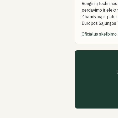
Renginių techninės 
perdavimo ir elekt
išbandymą ir palei
Europos Sąjungos T
Oficialus skelbimo 