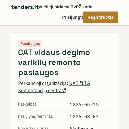
tenders.lt
Viešieji pirkimai
BVPŽ kodai
Prisijungti
Registruotis
Pasibaigęs
CAT vidaus degimo
variklių remonto
paslaugos
Perkančioji organizacija:
UAB "LTG
Kompetencijų centras"
Paskelbta
2026-06-15
Pasiūlymų terminas
2026-08-03
Procedūros tipas
Skelbiamos