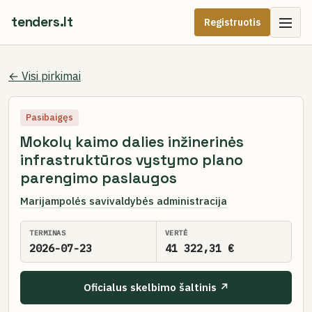
tenders.lt
Registruotis
← Visi pirkimai
Pasibaigęs
Mokolų kaimo dalies inžinerinės
infrastruktūros vystymo plano
parengimo paslaugos
Marijampolės savivaldybės administracija
TERMINAS
VERTĖ
2026-07-23
41 322,31 €
Oficialus skelbimo šaltinis ↗