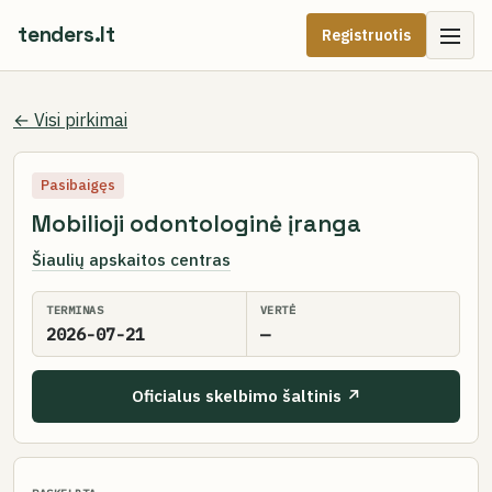
tenders.lt
Registruotis
← Visi pirkimai
Pasibaigęs
Mobilioji odontologinė įranga
Šiaulių apskaitos centras
TERMINAS
VERTĖ
2026-07-21
—
Oficialus skelbimo šaltinis ↗