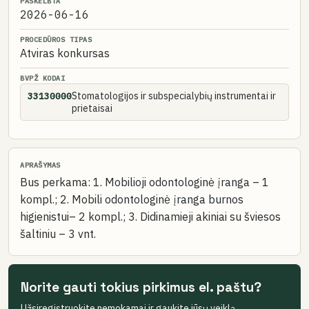
PASKELBTA
2026-06-16
PROCEDŪROS TIPAS
Atviras konkursas
BVPŽ KODAI
Stomatologijos ir subspecialybių instrumentai ir
33130000
prietaisai
APRAŠYMAS
Bus perkama: 1. Mobilioji odontologinė įranga – 1
kompl.; 2. Mobili odontologinė įranga burnos
higienistui– 2 kompl.; 3. Didinamieji akiniai su šviesos
šaltiniu – 3 vnt.
Norite gauti tokius pirkimus el. paštu?
Užsiregistruokite nemokamai ir gaukite jūsų veiklą