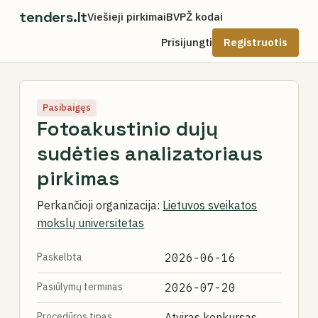
tenders.lt
Viešieji pirkimai
BVPŽ kodai
Prisijungti
Registruotis
Pasibaigęs
Fotoakustinio dujų
sudėties analizatoriaus
pirkimas
Perkančioji organizacija:
Lietuvos sveikatos
mokslų universitetas
Paskelbta
2026-06-16
Pasiūlymų terminas
2026-07-20
Procedūros tipas
Atviras konkursas