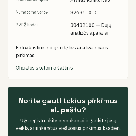
Numatoma vertė
82635.0 €
BVPŽ kodai
38432100
— Dujų
analizės aparatai
Fotoakustinio dujų sudėties analizatoriaus
pirkimas
Oficialus skelbimo šaltinis
Norite gauti tokius pirkimus
el. paštu?
Užsiregistruokite nemokamai ir gaukite jūsų
veiklą atitinkančius viešuosius pirkimus kasdien.