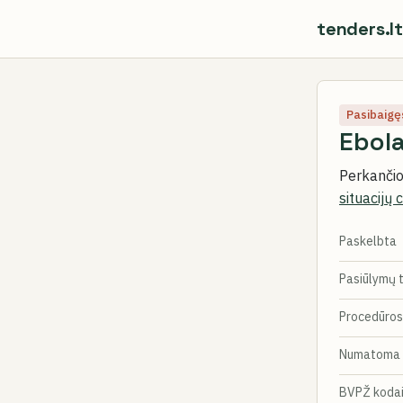
tenders.lt
Pasibaigę
Ebol
Perkančioj
situacijų 
Paskelbta
Pasiūlymų 
Procedūros
Numatoma 
BVPŽ koda