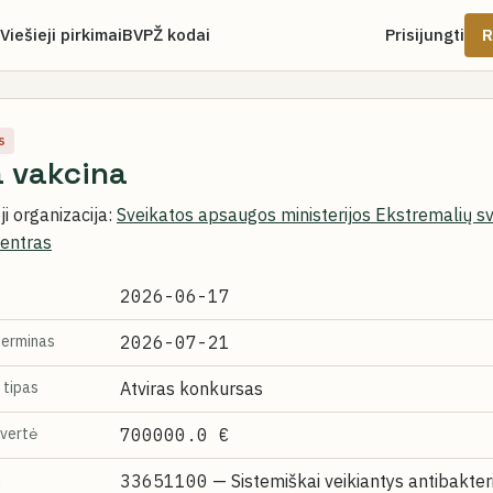
Viešieji pirkimai
BVPŽ kodai
Prisijungti
R
s
a vakcina
i organizacija:
Sveikatos apsaugos ministerijos Ekstremalių sv
centras
2026-06-17
terminas
2026-07-21
 tipas
Atviras konkursas
vertė
700000.0 €
i
33651100
— Sistemiškai veikiantys antibakteri