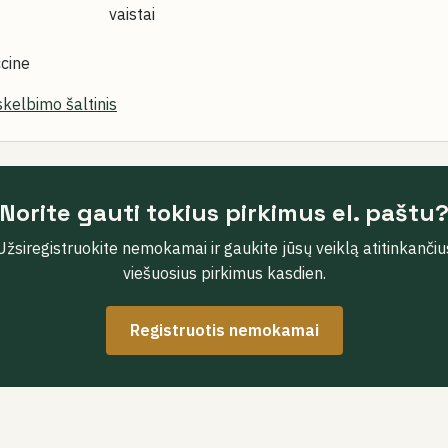
vaistai
cine
skelbimo šaltinis
Norite gauti tokius pirkimus el. paštu
Užsiregistruokite nemokamai ir gaukite jūsų veiklą atitinkančiu
viešuosius pirkimus kasdien.
Registruotis nemokamai