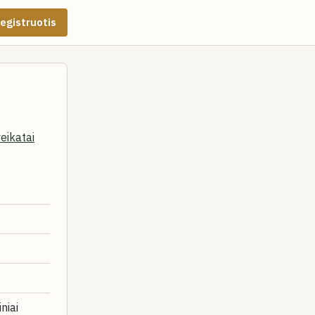
egistruotis
eikatai
niai