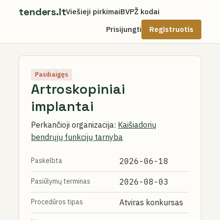
tenders.lt
Viešieji pirkimai
BVPŽ kodai
Prisijungti
Registruotis
Pasibaigęs
Artroskopiniai
implantai
Perkančioji organizacija:
Kaišiadorių
bendrųjų funkcijų tarnyba
Paskelbta
2026-06-18
Pasiūlymų terminas
2026-08-03
Procedūros tipas
Atviras konkursas