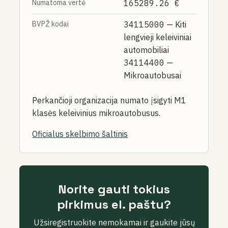
Numatoma vertė
165289.26 €
BVPŽ kodai
34115000
— Kiti
lengvieji keleiviniai
automobiliai
34114400
—
Mikroautobusai
Perkančioji organizacija numato įsigyti M1
klasės keleivinius mikroautobusus.
Oficialus skelbimo šaltinis
Norite gauti tokius
pirkimus el. paštu?
Užsiregistruokite nemokamai ir gaukite jūsų