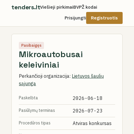
tenders.lt
Viešieji pirkimai
BVPŽ kodai
Prisijungti
Registruotis
Pasibaigęs
Mikroautobusai
keleiviniai
Perkančioji organizacija:
Lietuvos šaulių
sąjunga
Paskelbta
2026-06-18
Pasiūlymų terminas
2026-07-23
Procedūros tipas
Atviras konkursas