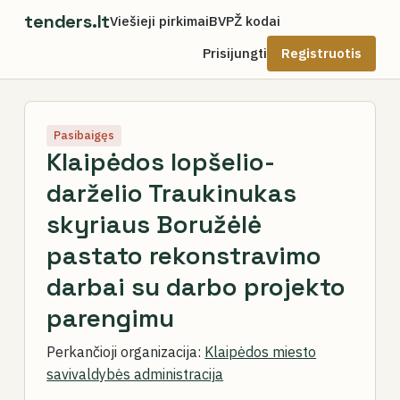
tenders.lt
Viešieji pirkimai
BVPŽ kodai
Prisijungti
Registruotis
Pasibaigęs
Klaipėdos lopšelio-
darželio Traukinukas
skyriaus Boružėlė
pastato rekonstravimo
darbai su darbo projekto
parengimu
Perkančioji organizacija:
Klaipėdos miesto
savivaldybės administracija