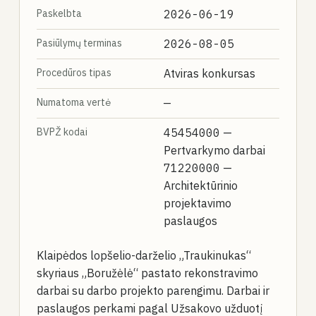
Paskelbta
2026-06-19
Pasiūlymų terminas
2026-08-05
Procedūros tipas
Atviras konkursas
Numatoma vertė
—
BVPŽ kodai
45454000
—
Pertvarkymo darbai
71220000
—
Architektūrinio
projektavimo
paslaugos
Klaipėdos lopšelio-darželio „Traukinukas“
skyriaus „Boružėlė“ pastato rekonstravimo
darbai su darbo projekto parengimu. Darbai ir
paslaugos perkami pagal Užsakovo užduotį