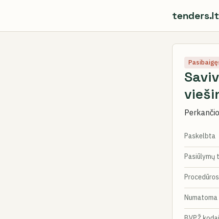
tenders.lt
Pasibaigę
Saviv
vieš
Perkančioj
Paskelbta
Pasiūlymų 
Procedūros
Numatoma 
BVPŽ koda