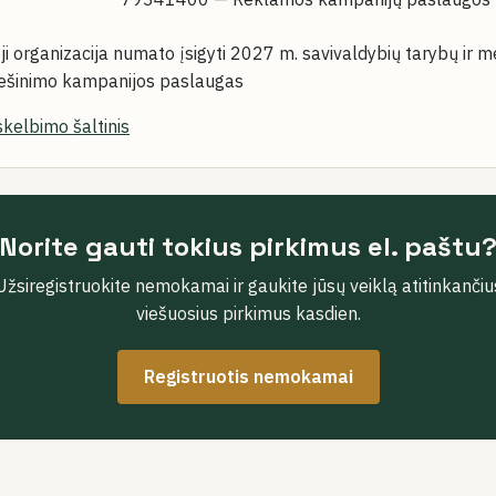
ji organizacija numato įsigyti 2027 m. savivaldybių tarybų ir m
iešinimo kampanijos paslaugas
skelbimo šaltinis
Norite gauti tokius pirkimus el. paštu
Užsiregistruokite nemokamai ir gaukite jūsų veiklą atitinkančiu
viešuosius pirkimus kasdien.
Registruotis nemokamai