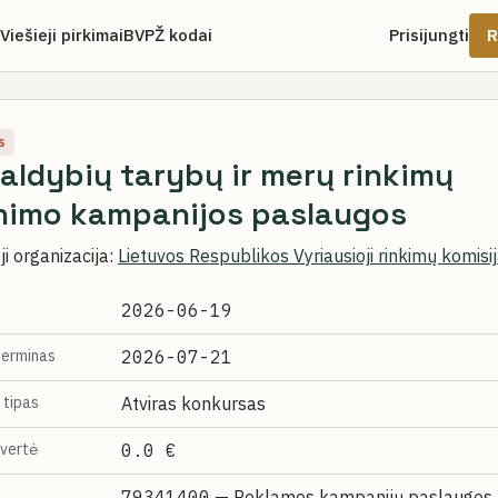
Viešieji pirkimai
BVPŽ kodai
Prisijungti
R
s
aldybių tarybų ir merų rinkimų
inimo kampanijos paslaugos
i organizacija:
Lietuvos Respublikos Vyriausioji rinkimų komisi
2026-06-19
terminas
2026-07-21
 tipas
Atviras konkursas
vertė
0.0 €
i
79341400
— Reklamos kampanijų paslaugos