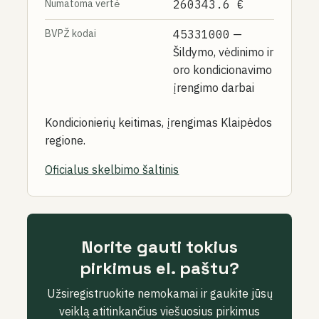
Numatoma vertė
260343.6 €
BVPŽ kodai
45331000
—
Šildymo, vėdinimo ir
oro kondicionavimo
įrengimo darbai
Kondicionierių keitimas, įrengimas Klaipėdos
regione.
Oficialus skelbimo šaltinis
Norite gauti tokius
pirkimus el. paštu?
Užsiregistruokite nemokamai ir gaukite jūsų
veiklą atitinkančius viešuosius pirkimus