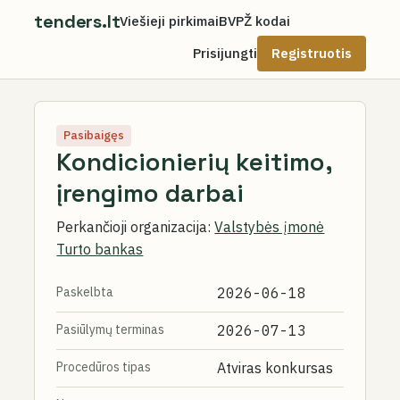
tenders.lt
Viešieji pirkimai
BVPŽ kodai
Prisijungti
Registruotis
Pasibaigęs
Kondicionierių keitimo,
įrengimo darbai
Perkančioji organizacija:
Valstybės įmonė
Turto bankas
Paskelbta
2026-06-18
Pasiūlymų terminas
2026-07-13
Procedūros tipas
Atviras konkursas