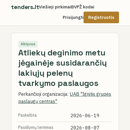
tenders.lt
Viešieji pirkimai
BVPŽ kodai
Prisijungti
Registruotis
Aktyvus
Atliekų deginimo metu
jėgainėje susidarančių
lakiųjų pelenų
tvarkymo paslaugos
Perkančioji organizacija:
UAB "Ignitis grupės
paslaugų centras"
Paskelbta
2026-06-19
Pasiūlymų terminas
2026-08-07