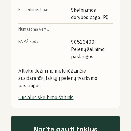
Procedūros tipas
Skelbiamos
derybos pagal PĮ
Numatoma vertė
—
BVPŽ kodai
90513400
—
Pelenų šalinimo
paslaugos
Atliekų deginimo metu jėgainėje
susidarančių lakiųjų pelenų tvarkymo
paslaugos
Oficialus skelbimo šaltinis
Norite gauti tokius