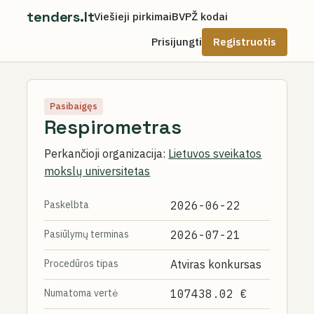
tenders.lt
Viešieji pirkimai
BVPŽ kodai
Prisijungti
Registruotis
Pasibaigęs
Respirometras
Perkančioji organizacija:
Lietuvos sveikatos
mokslų universitetas
Paskelbta
2026-06-22
Pasiūlymų terminas
2026-07-21
Procedūros tipas
Atviras konkursas
Numatoma vertė
107438.02 €