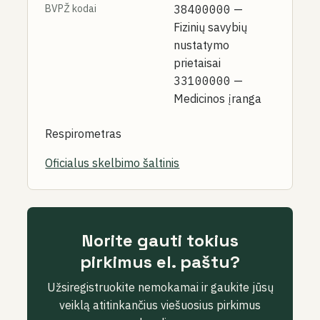
BVPŽ kodai
38400000
—
Fizinių savybių
nustatymo
prietaisai
33100000
—
Medicinos įranga
Respirometras
Oficialus skelbimo šaltinis
Norite gauti tokius
pirkimus el. paštu?
Užsiregistruokite nemokamai ir gaukite jūsų
veiklą atitinkančius viešuosius pirkimus