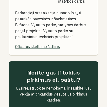
statybos darbai
Perkančioji organizacija numato įsigyti
petankės pavėsinės ir šachmatinės
Birštone, Vytauto parke, statybos darbus
pagal projektą „Vytauto parko su
priklausiniais techninis projektas“.
Oficialus skelbimo šaltinis
Norite gauti tokius
pirkimus el. paštu?
Užsiregistruokite nemokamai ir gaukite jūsų
veiklą atitinkančius viešuosius pirkimus
kasdien.