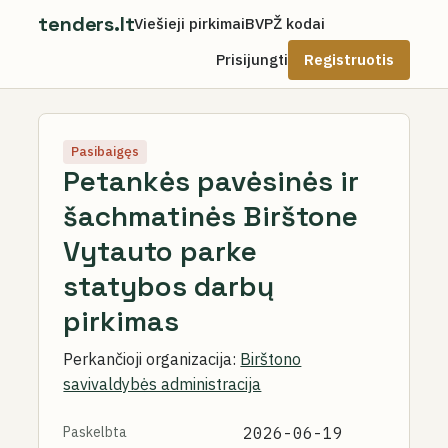
tenders.lt
Viešieji pirkimai
BVPŽ kodai
Prisijungti
Registruotis
Pasibaigęs
Petankės pavėsinės ir
šachmatinės Birštone
Vytauto parke
statybos darbų
pirkimas
Perkančioji organizacija:
Birštono
savivaldybės administracija
Paskelbta
2026-06-19