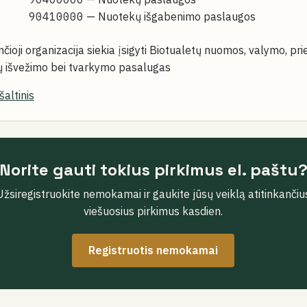
90410000
— Nuotekų išgabenimo paslaugos
čioji organizacija siekia įsigyti Biotualetų nuomos, valymo, pr
kų išvežimo bei tvarkymo pasalugas
šaltinis
Norite gauti tokius pirkimus el. paštu
Užsiregistruokite nemokamai ir gaukite jūsų veiklą atitinkančiu
viešuosius pirkimus kasdien.
Registruotis nemokamai