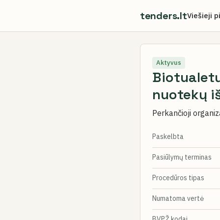
tenders.lt
Viešieji p
Aktyvus
Biotualetų
nuotekų i
Perkančioji organiz
Paskelbta
Pasiūlymų terminas
Procedūros tipas
Numatoma vertė
BVPŽ kodai