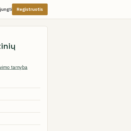
ijungti
Registruotis
inių
avimo tarnyba