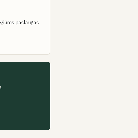
iežiūros paslaugas
?
s