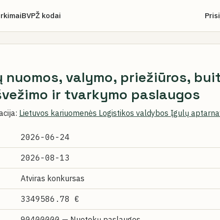
irkimai
BVPŽ kodai
Pris
 nuomos, valymo, priežiūros, buit
švežimo ir tvarkymo paslaugos
acija:
Lietuvos kariuomenės Logistikos valdybos Įgulų aptarn
2026-06-24
2026-08-13
Atviras konkursas
3349586.78 €
90400000
— Nuotekų paslaugos