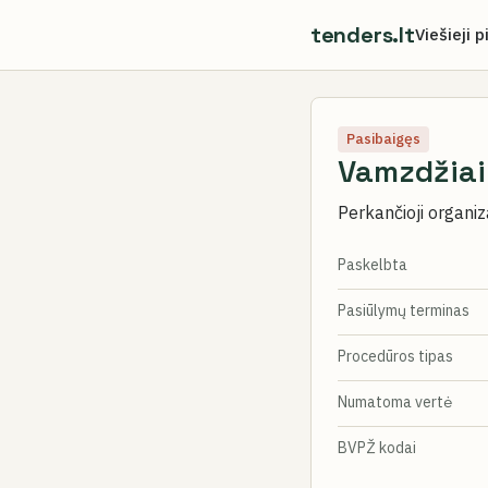
tenders.lt
Viešieji p
Pasibaigęs
Vamzdžiai 
Perkančioji organiz
Paskelbta
Pasiūlymų terminas
Procedūros tipas
Numatoma vertė
BVPŽ kodai