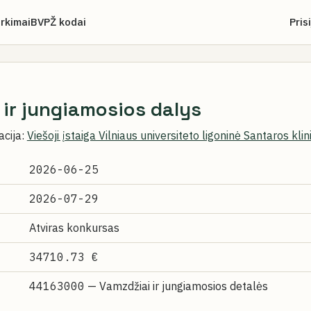
irkimai
BVPŽ kodai
Pris
ir jungiamosios dalys
acija:
Viešoji įstaiga Vilniaus universiteto ligoninė Santaros klin
2026-06-25
2026-07-29
Atviras konkursas
34710.73 €
44163000
— Vamzdžiai ir jungiamosios detalės