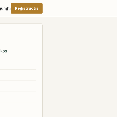
ijungti
Registruotis
ikos