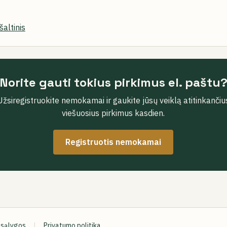
šaltinis
Norite gauti tokius pirkimus el. paštu
Užsiregistruokite nemokamai ir gaukite jūsų veiklą atitinkančiu
viešuosius pirkimus kasdien.
Registruotis nemokamai
 sąlygos
|
Privatumo politika