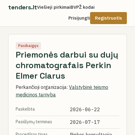
tenders.lt
Viešieji pirkimai
BVPŽ kodai
Prisijungti
Registruotis
Pasibaigęs
Priemonės darbui su dujų
chromatografais Perkin
Elmer Clarus
Perkančioji organizacija:
Valstybinė teismo
medicinos tarnyba
Paskelbta
2026-06-22
Pasiūlymų terminas
2026-07-17
Procedūros tipas
Rinkos konsultacija