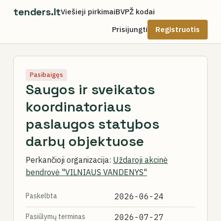
tenders.lt
Viešieji pirkimai
BVPŽ kodai
Prisijungti
Registruotis
Pasibaigęs
Saugos ir sveikatos
koordinatoriaus
paslaugos statybos
darbų objektuose
Perkančioji organizacija:
Uždaroji akcinė
bendrovė "VILNIAUS VANDENYS"
Paskelbta
2026-06-24
Pasiūlymų terminas
2026-07-27